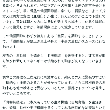
る部位と考えられます。特に下方からの衝撃と上体の体重を受ける
ストレスが、常に骨盤の仙腸関節部に集中し、習慣などによって片
方又は両方に変位（亜脱臼）が生じ、殆んどの方がここで下垂して
います。背骨は朝と夕方には身長が数ミリの減少し、休息や睡眠に
よって復元しますが、加齢現象によって減少していきます。
この仙腸関節のわずか後方にある「粗面」を調節することによっ
て、「運動軸」が矯正され上半身と下半身の連動がスムースに行な
われます。
左右の「運動軸」を矯正し「血液循環」を改善すると、疲労素が取
り除かれ新しくエネルギーが供給されて動きが良くなっていきま
す。
実際この部位を三次元的に刺激すると、殆んどの人に緊張やすごい
（病的な）圧痛のあることが分かっています。さらに腰椎自身の運
動中心も他の椎体とは異なっているため、腰部はトラブルが発生し
やすいところです。
「骨盤調整法」は本来もっている生体機能（自然良能）を復活さ
せ、姿勢、動作や平行機能を良くしてくれる画期的な治療法といえ