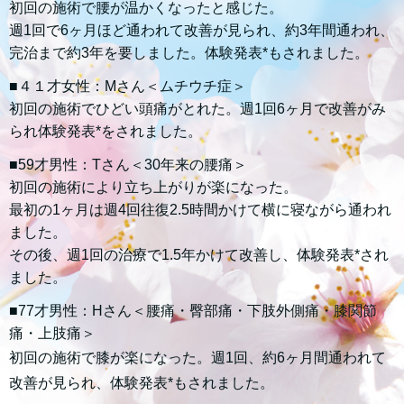
初回の施術で腰が温かくなったと感じた。
週1回で6ヶ月ほど通われて改善が見られ、約3年間通われ、
完治まで約3年を要しました。体験発表*もされました。
■４１才女性：Mさん＜ムチウチ症＞
初回の施術でひどい頭痛がとれた。週1回6ヶ月で改善がみ
られ体験発表*をされました。
■59才男性：Tさん＜30年来の腰痛＞
初回の施術により立ち上がりが楽になった。
最初の1ヶ月は週4回往復2.5時間かけて横に寝ながら通われ
ました。
その後、週1回の治療で1.5年かけて改善し、体験発表*され
ました。
■77才男性：Hさん＜腰痛・臀部痛・下肢外側痛・膝関節
痛・上肢痛＞
初回の施術で膝が楽になった。週1回、約6ヶ月間通われて
改善が見られ、体験発表*もされました。