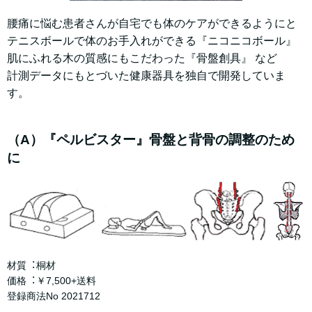
腰痛に悩む患者さんが⾃宅でも体のケアができるようにと
テニスボールで体のお⼿⼊れができる『ニコニコボール』
肌にふれる⽊の質感にもこだわった『⾻盤創具』 など
計測データにもとづいた健康器具を独⾃で開発していま
す。
（A）『ペルビスター』⾻盤と背⾻の調整のため
に
材質︓桐材
価格︓￥7,500+送料
登録商法No 2021712