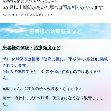
治療代をお支払いください。
5か月以上期間があいた場合は再診料がかかります。
※2021年１２月１日より改定しました。
患者様の治療頻度など
患者様の体験・治療頻度など
*印：体験発表は拙著『健康に挑む』(平成6年八広社)に掲載
されています。
※個人の体験であり、効果を保証するものではありませ
ん。
■赤ちゃん：1才女の子＜夜泣き・むずかる＞
週一回通われ、約6ヵ月後に夜泣きはなくなり改善しまし
た。