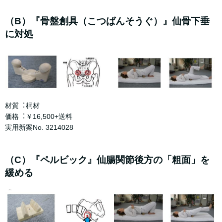
（B）『⾻盤創具（こつばんそうぐ）』仙⾻下垂
に対処
材質︓桐材
価格︓￥16,500+送料
実⽤新案No. 3214028
（C）『ペルビック』仙腸関節後⽅の「粗⾯」を
緩める