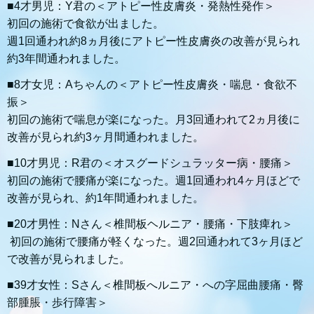
■4才男児：Y君の＜アトピー性皮膚炎・発熱性発作＞
初回の施術で食欲が出ました。
週1回通われ約8ヵ月後にアトピー性皮膚炎の改善が見られ
約3年間通われました。
■8才女児：Aちゃんの＜アトピー性皮膚炎・喘息・食欲不
振＞
初回の施術で喘息が楽になった。月3回通われて2ヵ月後に
改善が見られ約3ヶ月間通われました。
■10才男児：R君の＜オスグードシュラッター病・腰痛＞
初回の施術で腰痛が楽になった。週1回通われ4ヶ月ほどで
改善が見られ、約1年間通われました。
■20才男性：Nさん＜椎間板ヘルニア・腰痛・下肢痺れ＞
初回の施術で腰痛が軽くなった。週2回通われて3ヶ月ほど
で改善が見られました。
■39才女性：Sさん＜椎間板へルニア・への字屈曲腰痛・臀
部腫脹・歩行障害＞