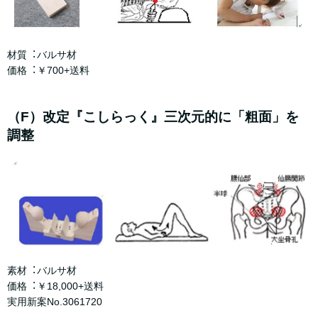
材質︓バルサ材
価格︓￥700+送料
（F）改定『こしらっく』三次元的に「粗⾯」を
調整
素材︓バルサ材
価格︓￥18,000+送料
実⽤新案No.3061720