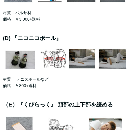
材質︓バルサ材
価格︓￥3,000+送料
(D) 『ニコニコボール』
材質︓ テニスボールなど
価格︓￥800+送料
（E）『くびらっく』 頚部の上下部を緩める