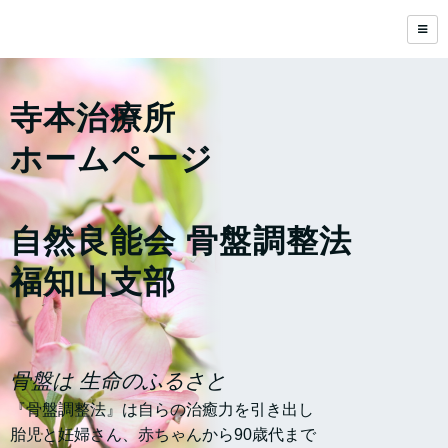
寺本治療所
ホームページ
自然良能会 骨盤調整法
福知山支部
骨盤は 生命のふるさと
『骨盤調整法』は自らの治癒力を引き出し
胎児と妊婦さん、赤ちゃんから90歳代まで