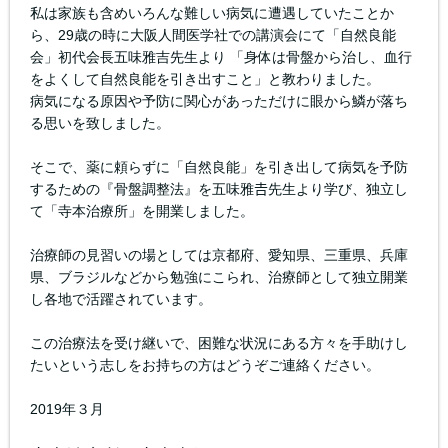
私は家族も含めいろんな難しい病気に遭遇していたことか
ら、29歳の時に大阪人間医学社での講演会にて「自然良能
会」初代会長五味雅吉先生より 「身体は骨盤から治し、血行
をよくして自然良能を引き出すこと」と教わりました。
病気になる原因や予防に関心があっただけに眼から鱗が落ち
る思いを致しました。
そこで、薬に頼らずに「自然良能」を引き出して病気を予防
するための『骨盤調整法』を五味雅𠮷先生より学び、独立し
て「寺本治療所」を開業しました。
治療師の見習いの場としては京都府、愛知県、三重県、兵庫
県、ブラジルなどから勉強にこられ、治療師として独立開業
し各地で活躍されています。
この治療法を受け継いで、困難な状況にある方々を手助けし
たいという志しをお持ちの方はどうぞご連絡ください。
2019年３月